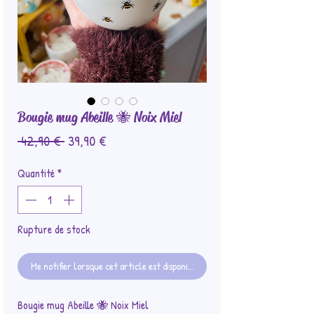
Bougie mug Abeille 🐝 Noix Miel
Prix
Prix
 42,90 € 
39,90 €
original
promotionnel
Quantité
*
Rupture de stock
Me notifier lorsque cet article est disponible
Bougie mug Abeille 🐝 Noix Miel