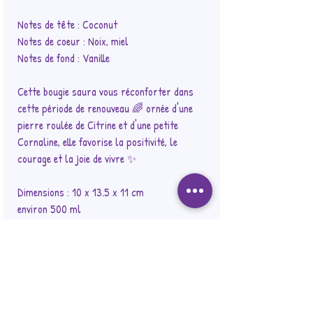
Notes de tête : Coconut
Notes de coeur : Noix, miel
Notes de fond : Vanille
Cette bougie saura vous réconforter dans
cette période de renouveau 🌈 ornée d'une
pierre roulée de Citrine et d'une petite
Cornaline, elle favorise la positivité, le
courage et la joie de vivre ✨
Dimensions : 10 x 13.5 x 11 cm
environ 500 ml
PASSE AU MICRO-ONDES ET AU LAVE-
VAISSELLE
⚠️ IMPORTANT : avant allumage, veuillez
retirer tous les éléments décoratifs (fleurs