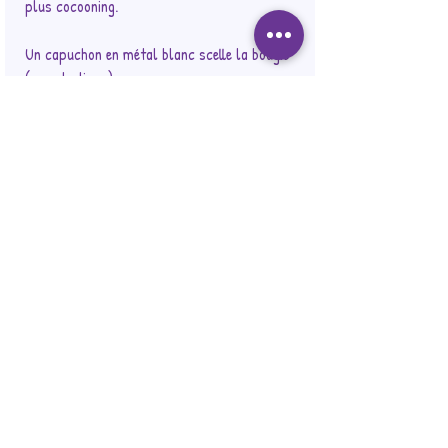
plus cocooning.
Un capuchon en métal blanc scelle la bougie
(sous le tissu).
Grand Format 324 ml - 230 gr de cire
7 cm x 9.6 cm
env. 60 h du combustion
Tarif à l'unité
IMPORTANT : retirer le ruban, l'étiquette
kraft et le tissu décoratif avant allumage.
⚠️ INFLAMMABLE : ne pas mettre le tissu
décoratif sous la bougie ou a proximité de
celle-ci lors de la combustion.
Ce produit NE SE MANGE PAS !