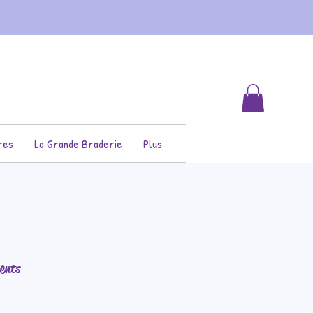
res
La Grande Braderie
Plus
ents
rix