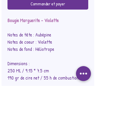
Commander et payer
Bougie Marguerite - Violette
Notes de tête : Aubépine
Notes de coeur : Violette
Notes de fond : Héliotrope
Dimensions :
250 ML / 9.15 * 7.5 cm
190 gr de cire net / 55 h de combustion
Merci de noter qu'aucun additif chimique n'est
ajouté dans notre cire de soja, en conséquence,
votre bougie peut présenter un effet "givré" et
des "bulles d'air", en raison des variations de
température et de la rétractation de la cire.
Cela n'affecte en rien la qualité de votre bougie