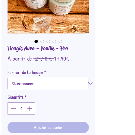
Bougie Aura - Vanille - Pro
Prix
Prix
À partir de
 29,90 € 
17,90€
original
promotionnel
Format de la bougie
*
Quantité
*
Ajouter au panier