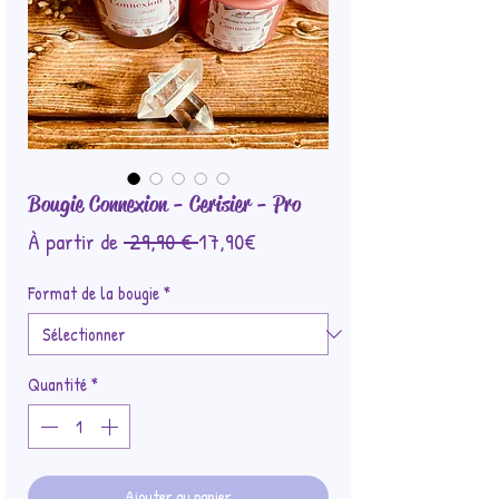
Bougie Connexion - Cerisier - Pro
Prix
Prix
À partir de
 29,90 € 
17,90€
original
promotionnel
Format de la bougie
*
Quantité
*
Ajouter au panier