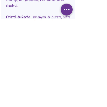
d'autrui.
Cristal de Roche
: synonyme de pureté, cette
pierre favorise la purification et l'ouverture
de l'esprit en apportant clarté et sagesse.
Elle permet également d'amplifier l'énergie
des autres pierres.
Disponible en 2 formats
:
Standard
: 212 ML / 7.4 * 6.8 cm / 155 gr de
cire / 40 h de combustion
Grand
: avec grande pointe / 250 ML / 9.15 *
7.5 cm / 190 gr de cire / 55 h de
combustion
Merci de noter qu'aucun additif chimique n'est