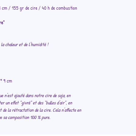
.8 cm / 155 gr de cire / 40 h de combustion
Laissez toujours 10 c
allumées.
re"
Laissez votre bougie 
h par allumage.
la chaleur et de l'humidité !
Ne touchez pas votre b
Cessez l'utilisation l
contenant afin d'évite
 * 9 cm
explosion du contenan
e n'est ajouté dans notre cire de soja, en
Ne soufflez pas pour é
 un effet "givré" et des "bulles d'air", en
éteignoir à bougie. Re
 de la rétractation de la cire. Cela n'affecte en
uve sa composition 100 % pure.
APRÈS UTILISATION
:
Attendez quelques min